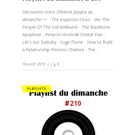
Découvrez notre 290ème playlist du
dimanche ! ? The Inspector Cluzo - We The
People Of The Soil Rökkurró - The Backbone
Apoplexie - Pimpom Krokodil Dental Plan -
Let's Go! DaBaby - Suge Flume - How to Build
a Relationship Princess Chelsea - The
18 août 2019
0
PLAYLISTS