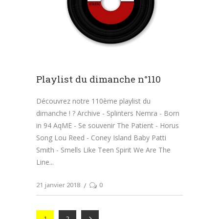
Playlist du dimanche n°110
Découvrez notre 110ème playlist du
dimanche ! ? Archive - Splinters Nemra - Born
in 94 AqME - Se souvenir The Patient - Horus
Song Lou Reed - Coney Island Baby Patti
Smith - Smells Like Teen Spirit We Are The
Line
21 janvier 2018
0
1
2