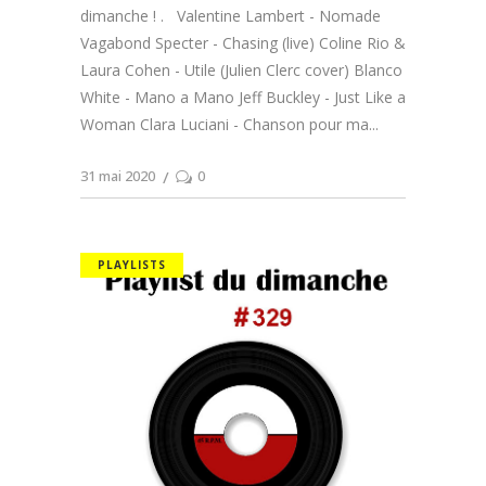
dimanche ! . Valentine Lambert - Nomade
Vagabond Specter - Chasing (live) Coline Rio &
Laura Cohen - Utile (Julien Clerc cover) Blanco
White - Mano a Mano Jeff Buckley - Just Like a
Woman Clara Luciani - Chanson pour ma
31 mai 2020
0
PLAYLISTS