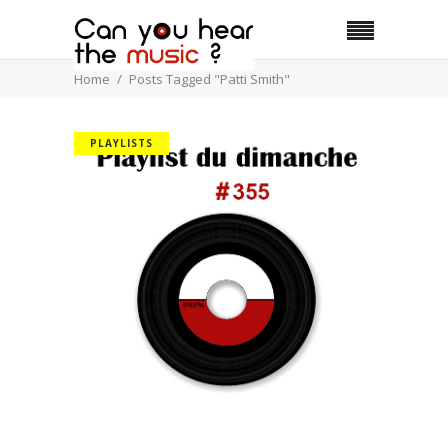
Home
Posts Tagged "Patti Smith"
PLAYLISTS