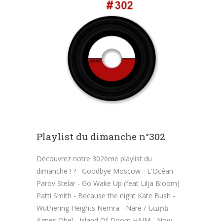
Playlist du dimanche n°302
Découvrez notre 302ème playlist du
dimanche ! ? Goodbye Moscow - L'Océan
Parov Stelar - Go Wake Up (feat Lilja Bloom)
Patti Smith - Because the night Kate Bush -
Wuthering Heights Nemra - Nare / Նարե
Agnes Obel - Island Of Doom HAIM - Now